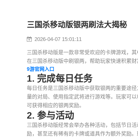
三国杀移动版银两刷法大揭秘
2026-04-07 15:01:11
三国杀移动版是一款非常受欢迎的卡牌游戏，其
在三国杀移动版中刷银两，帮助玩家快速积累财
9游官网入口
1. 完成每日任务
每日任务是三国杀移动版中获取银两的重要途径
量的对局、使用指定武将进行游戏等。玩家可以
可获得相应的银两奖励。
2. 参与活动
三国杀移动版经常会举办各种活动，包括节日活
励，甚至还有稀有的卡牌或道具作为额外奖励。