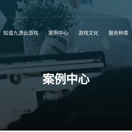
知道九游云游戏
案例中心
游戏文化
服务种类
案例中心