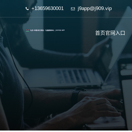
+13659630001
j9app@j909.vip
首页官网入口