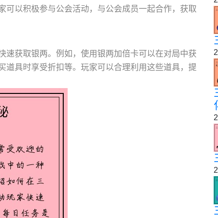
家可以积极参与公会活动，与公会成员一起合作，获取
2
快速获取银两。例如，使用银两加倍卡可以在对局中获
买道具时享受折扣等。玩家可以合理利用这些道具，提
2
2