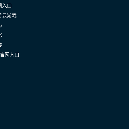
网入口
游云游戏
心
化
类
游官网入口