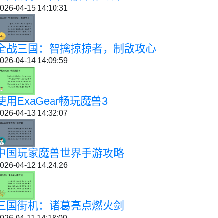
026-04-15 14:10:31
全战三国：智擒掠掠者，制敌攻心
026-04-14 14:09:59
使用ExaGear畅玩魔兽3
026-04-13 14:32:07
中国玩家魔兽世界手游攻略
026-04-12 14:24:26
三国街机：诸葛亮点燃火剑
026-04-11 14:18:09