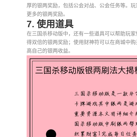
厚的银两奖励，包括公会对战、公会任务等。玩
更多的银两奖励。
7. 使用道具
在三国杀移动版中，还有一些道具可以帮助玩家
得双倍的银两奖励；使用财神符可以在商城中购
高自己的银两收益。