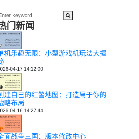
热门新闻
单机乐趣无限：小型游戏机玩法大揭
秘
026-04-17 14:12:00
创建自己的红警地图：打造属于你的
战略布局
026-04-16 14:27:44
全面战争三国：版本修改中心