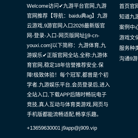
Welcome访问✔九游平台官网,九游
首页官
官网推荐【导航：baidu典ag】九游
知道九
云游戏,9游官网入口2026最新版官
案例中
网-登录-入口-网页版网址[j9-cn-
游戏文
youxi.com]以下简称：九游体育,九
服务种
游娱乐✔正版官网全站,全称:九游体
沟通9
育官网,稳定18年信誉推荐安全.保
障!极致体验！每个冠军,都曾是个初
学者.九游娱乐平台,会员登录后,进入
全站入口,下载APP后随时畅玩电子
竞技,真人互动与体育类游戏,网页与
手机版都能流畅适配,畅享乐趣。
+13659630001
j9app@j909.vip