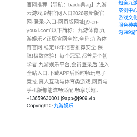
知道九
官网推荐【导航：baidu典ag】九游
案例中
云游戏,9游官网入口2026最新版官
游戏文
网-登录-入口-网页版网址[j9-cn-
服务种
youxi.com]以下简称：九游体育,九
沟通9游
游娱乐✔正版官网全站,全称:九游体
育官网,稳定18年信誉推荐安全.保
障!极致体验！每个冠军,都曾是个初
学者.九游娱乐平台,会员登录后,进入
全站入口,下载APP后随时畅玩电子
竞技,真人互动与体育类游戏,网页与
手机版都能流畅适配,畅享乐趣。
+13659630001
j9app@j909.vip
Copyright ©
九游娱乐
.