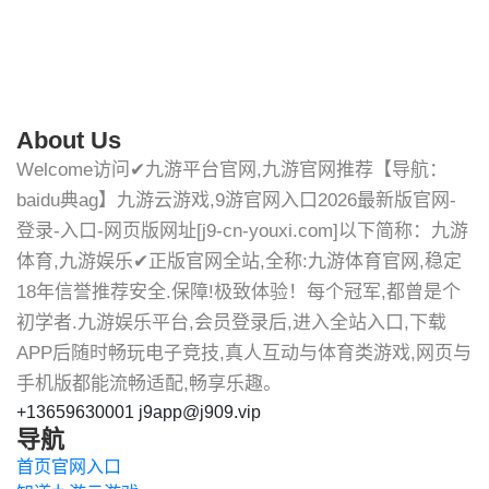
About Us
Welcome访问✔九游平台官网,九游官网推荐【导航：
baidu典ag】九游云游戏,9游官网入口2026最新版官网-
登录-入口-网页版网址[j9-cn-youxi.com]以下简称：九游
体育,九游娱乐✔正版官网全站,全称:九游体育官网,稳定
18年信誉推荐安全.保障!极致体验！每个冠军,都曾是个
初学者.九游娱乐平台,会员登录后,进入全站入口,下载
APP后随时畅玩电子竞技,真人互动与体育类游戏,网页与
手机版都能流畅适配,畅享乐趣。
+13659630001
j9app@j909.vip
导航
首页官网入口