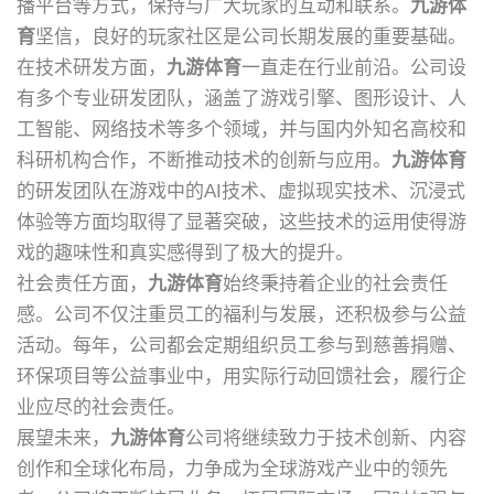
播平台等方式，保持与广大玩家的互动和联系。
九游体
育
坚信，良好的玩家社区是公司长期发展的重要基础。
在技术研发方面，
九游体育
一直走在行业前沿。公司设
有多个专业研发团队，涵盖了游戏引擎、图形设计、人
工智能、网络技术等多个领域，并与国内外知名高校和
科研机构合作，不断推动技术的创新与应用。
九游体育
的研发团队在游戏中的AI技术、虚拟现实技术、沉浸式
体验等方面均取得了显著突破，这些技术的运用使得游
戏的趣味性和真实感得到了极大的提升。
社会责任方面，
九游体育
始终秉持着企业的社会责任
感。公司不仅注重员工的福利与发展，还积极参与公益
活动。每年，公司都会定期组织员工参与到慈善捐赠、
环保项目等公益事业中，用实际行动回馈社会，履行企
业应尽的社会责任。
展望未来，
九游体育
公司将继续致力于技术创新、内容
创作和全球化布局，力争成为全球游戏产业中的领先