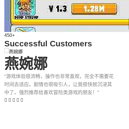
450+
Successful Customers
燕婉娜
“游戏体验很流畅，操作也非常直观，完全不需要花
时间去适应。剧情也很吸引人，让我很快就沉浸其
中了。强烈推荐给喜欢冒险类游戏的朋友！”