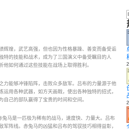
绩辉煌，武艺高强，但也因为性格暴躁、善变而备受诟
独特的技能和战术，成为了三国演义中备受瞩目的人
2
析他如何通过这些技能在战场上取得胜利。
之力能够冲锋陷阵，击败众多敌军。吕布的力量源于他
练运用各种武器，如方天画戟，使出各种独特的招式，
为自己的部队赢得了宝贵的时间和空间。
2
。赤兔马是一匹极为稀有的战马，速度快、力量大。吕布
敌军阵线。赤兔马的凶猛和吕布的驾驭技巧相得益彰，